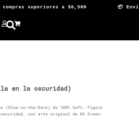
pras superiores a $6,500 📦 Envío Grati
lla en la oscuridad)
ne (Glow-in-the-Dark) de 100% Soft. Figura
 oscuridad, con arte original de KC Green.