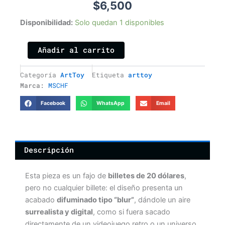
$
6,500
20USD
Disponibilidad:
Solo quedan 1 disponibles
BLUR
MSCHF
Añadir al carrito
cantidad
Categoría
ArtToy
Etiqueta
arttoy
Marca:
MSCHF
Facebook
WhatsApp
Email
Descripción
Esta pieza es un fajo de
billetes de 20 dólares
,
pero no cualquier billete: el diseño presenta un
acabado
difuminado tipo “blur”
, dándole un aire
surrealista y digital
, como si fuera sacado
directamente de un videojuego retro o un universo