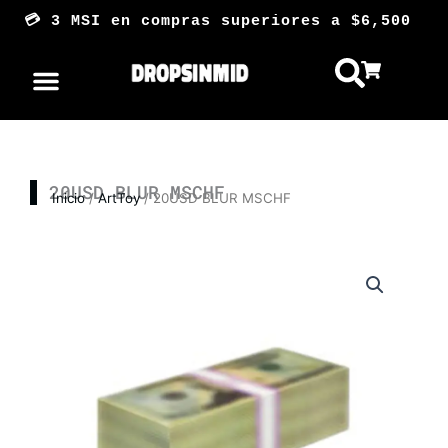
Ir
💳 3 MSI en compras superiores a $6,50
al
contenido
20USD BLUR MSCHF
Inicio
/
ArtToy
/ 20USD BLUR MSCHF