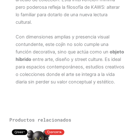
pero poderosa refleja la filosofía de KAWS: alterar
lo familiar para dotarlo de una nueva lectura
cultural.
Con dimensiones amplias y presencia visual
contundente, este cojín no solo cumple una
función decorativa, sino que actúa como un
objeto
híbrido
entre arte, diseño y street culture. Es ideal
para espacios contemporáneos, estudios creativos
o colecciones donde el arte se integra a la vida
diaria sin perder su valor conceptual y estético.
Productos relacionados
El
El
360°
OFERTA
precio
precio
original
actual