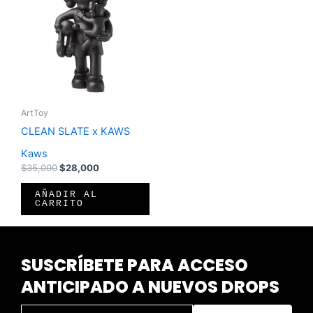
era:
es:
$35,000.
$28,000.
ArtToy
CLEAN SLATE x KAWS
Kaws
$
35,000
$
28,000
AÑADIR AL
CARRITO
SUSCRÍBETE PARA ACCESO
ANTICIPADO A NUEVOS DROPS