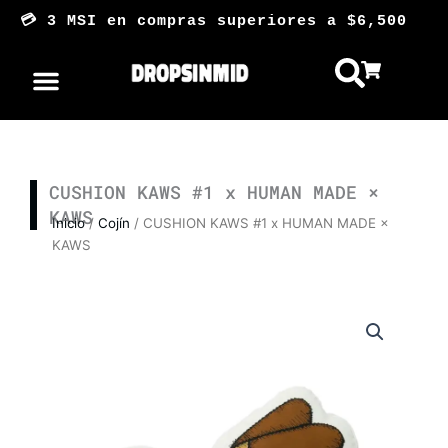
Ir
💳 3 MSI en compras superiores a $6,50
al
contenido
CUSHION KAWS #1 x HUMAN MADE ×
KAWS
Inicio
/
Cojín
/ CUSHION KAWS #1 x HUMAN MADE ×
KAWS