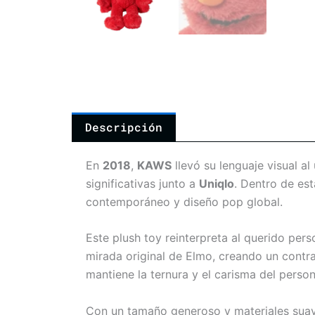
Descripción
En
2018
,
KAWS
llevó su lenguaje visual a
significativas junto a
Uniqlo
. Dentro de est
contemporáneo y diseño pop global.
Este plush toy reinterpreta al querido pers
mirada original de Elmo, creando un contra
mantiene la ternura y el carisma del perso
Con un tamaño generoso y materiales suav