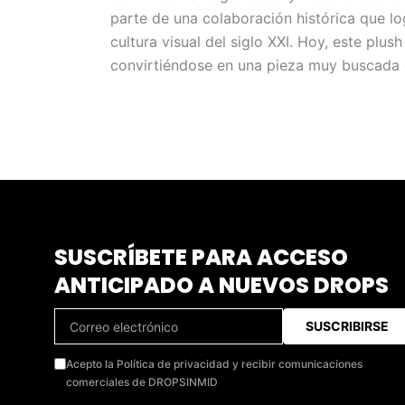
parte de una colaboración histórica que lo
cultura visual del siglo XXI. Hoy, este plu
convirtiéndose en una pieza muy buscada 
SUSCRÍBETE PARA ACCESO
ANTICIPADO A NUEVOS DROPS
SUSCRIBIRSE
Acepto la Política de privacidad y recibir comunicaciones
comerciales de DROPSINMID