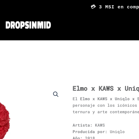
💳 3 MSI en compra
Elmo x KAWS x Uni
El
Elmo x KAWS x Uniqlo x 
personaje con los icónicos
ternura y arte contemporán
Artista:
KAWS
Producida por:
Uniqlo
Año:
2018