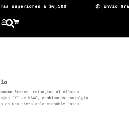
s superiores a $6,500 📦 Envío Gratis e
qlo
Sesame Street
reimagina al clásico
 ojos “X” de KAWS, combinando nostalgia,
eo en una pieza coleccionable única.