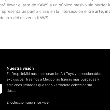
gró llevar el arte de KAWS a un público masivo sin perder 
sh representa un punto clave en la intersección entre
arte, m
dentro del universo KAWS.
Nuestra visión
En DropsInMid nos apasionan los Art Toys y coleccionables
exclusivos. Traemos a México las figuras más buscadas y
ediciones limitadas que todo verdadero coleccionista
desea.
El coleccionismo sí se vive.