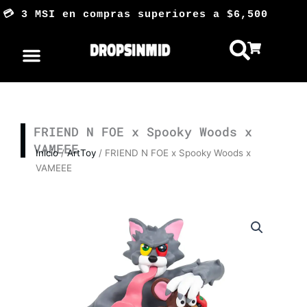
Ir
 3 MSI en compras superiores a $6,500 
al
contenido
FRIEND N FOE x Spooky Woods x
VAMEEE
Inicio
/
ArtToy
/ FRIEND N FOE x Spooky Woods x
VAMEEE