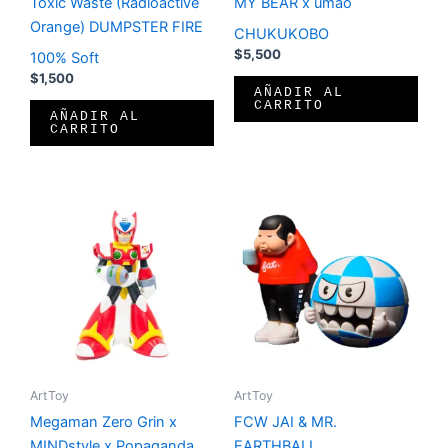
Toxic Waste (Radioactive
MY BEAR x umao
Orange) DUMPSTER FIRE
CHUKUKOBO
$
5,500
100% Soft
$
1,500
AÑADIR AL
CARRITO
AÑADIR AL
CARRITO
ArtToy
ArtToy
Megaman Zero Grin x
FCW JAI & MR.
MINDstyle x Popaganda
EARTHBALL