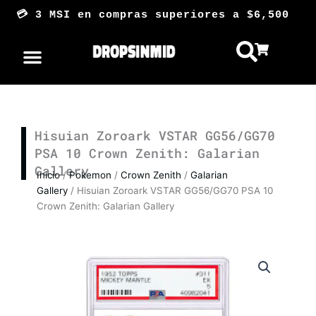
Ir
💳 3 MSI en compras superiores a $6,50
al
contenido
Hisuian Zoroark VSTAR GG56/GG70
PSA 10 Crown Zenith: Galarian
Gallery
Inicio
/
Pokemon
/
Crown Zenith
/
Galarian
Gallery
/ Hisuian Zoroark VSTAR GG56/GG70 PSA 10
Crown Zenith: Galarian Gallery