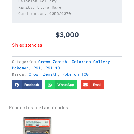
Galarian Gallery

Rarity: Ultra Rare

Card Number: GG56/GG70
$
3,000
Sin existencias
Categorías
Crown Zenith
,
Galarian Gallery
,
Pokemon
,
PSA
,
PSA 10
Marca:
Crown Zenith
,
Pokemon TCG
Facebook
WhatsApp
Email
Productos relacionados