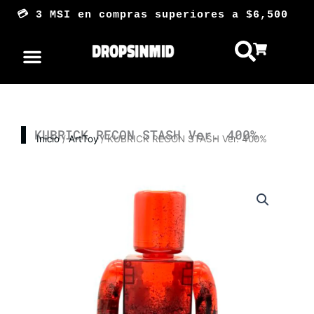
Ir
💳 3 MSI en compras superiores a $6,50
al
contenido
KUBRICK RECON STASH Ver. 400%
Inicio
/
ArtToy
/ KUBRICK RECON STASH Ver. 400%