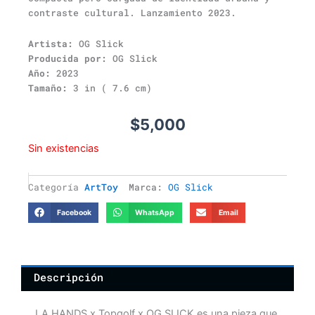
contraste cultural. Lanzamiento 2023.
Artista:
OG Slick
Producida por:
OG Slick
Año:
2023
Tamaño:
3 in ( 7.6 cm)
$
5,000
Sin existencias
Categoría
ArtToy
Marca:
OG Slick
Facebook
WhatsApp
Email
Descripción
LA HANDS x Topgolf x OG SLICK es una pieza que