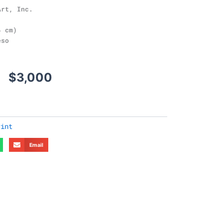
rt, Inc.
4 cm)
eso
$
3,000
rint
Email