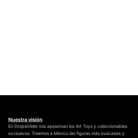
Nuestra visión
En DropsInMid nos apasionan los Art Toys y coleccionables
exclusivos. Traemos a México las figuras más buscadas y