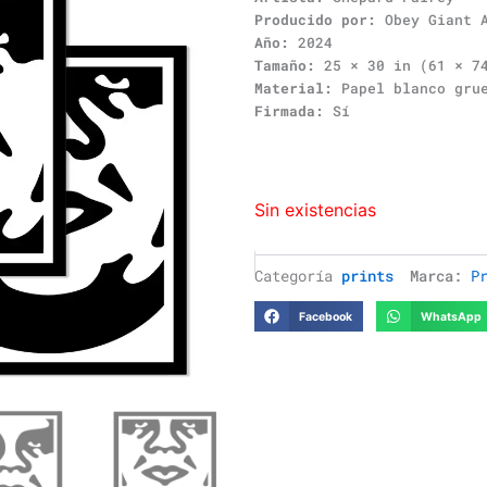
Producido por:
Obey Giant A
Año:
2024
Tamaño:
25 × 30 in (61 × 7
Material:
Papel blanco gru
Firmada:
Sí
Sin existencias
Categoría
prints
Marca:
P
Facebook
WhatsApp