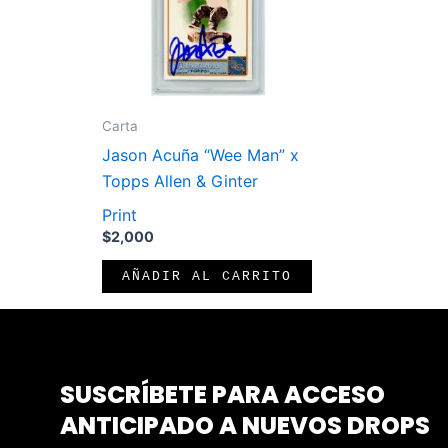
Carta
Jason Acuña “Wee Man” x
Topps Allen & Ginter
Print
$
2,000
AÑADIR AL CARRITO
SUSCRÍBETE PARA ACCESO
ANTICIPADO A NUEVOS DROPS