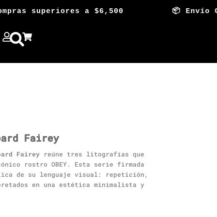
ras superiores a $6,500 📦 Envío Gratis
pard Fairey
pard Fairey
reúne tres litografías que
cónico rostro OBEY. Esta serie firmada
lica de su lenguaje visual: repetición,
pretados en una estética minimalista y