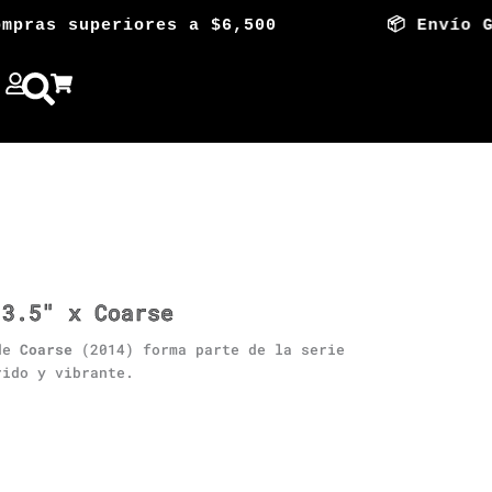
as superiores a $6,500 📦 Envío Gratis 
 3.5″ x Coarse
de
Coarse
(2014) forma parte de la serie
rido y vibrante.