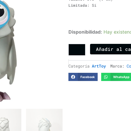
Limitada
: Sí
Omen
Disponibilidad:
Hay existen
Blink
(Flop)
3.5"
Añadir al c
x
Coarse
cantidad
Categoría
ArtToy
Marca:
C
Facebook
WhatsApp