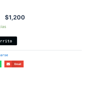
$
1,200
cias
arrito
oarse
Email