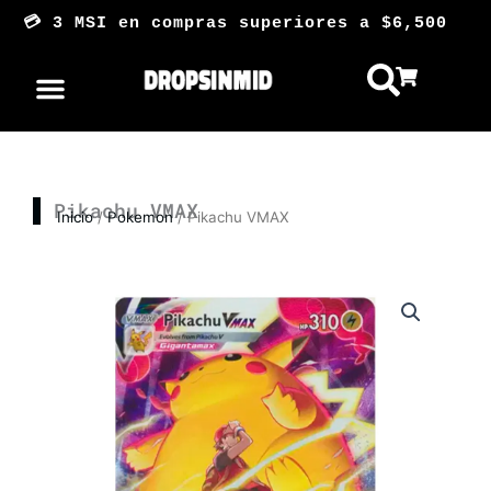
Ir
💳 3 MSI en compras superiores a $6,50
al
contenido
Pikachu VMAX
Inicio
/
Pokemon
/ Pikachu VMAX