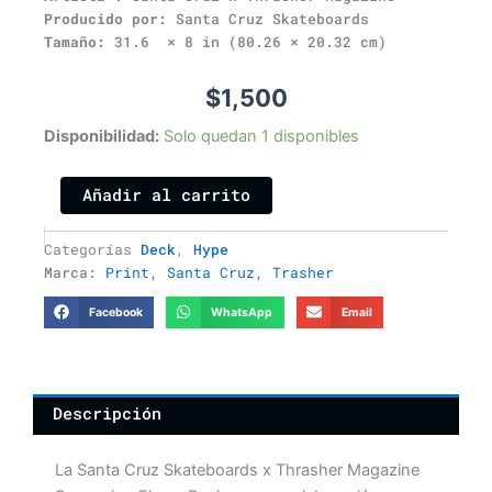
Producido por:
Santa Cruz Skateboards
Tamaño:
31.6 × 8 in (80.26 × 20.32 cm)
$
1,500
SANTA
Disponibilidad:
Solo quedan 1 disponibles
CRUZ
x
Añadir al carrito
Thrasher
Screaming
Flame
Categorías
Deck
,
Hype
cantidad
Marca:
Print
,
Santa Cruz
,
Trasher
Facebook
WhatsApp
Email
Descripción
La Santa Cruz Skateboards x Thrasher Magazine