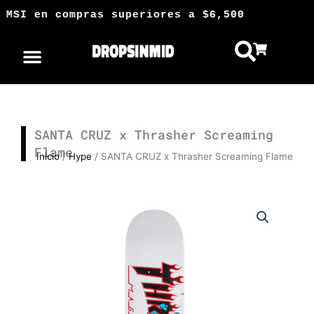
Ir
 MSI en compras superiores a $6,500 📦 
al
contenido
SANTA CRUZ x Thrasher Screaming
Flame
Inicio
/
Hype
/ SANTA CRUZ x Thrasher Screaming Flame