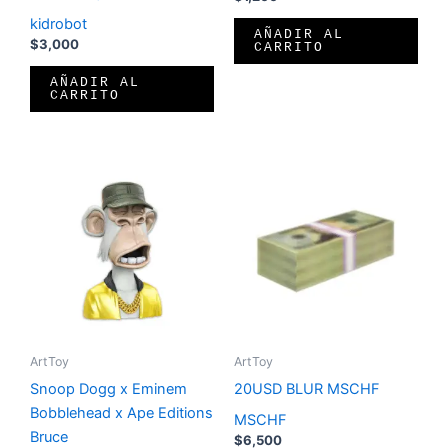
kidrobot
AÑADIR AL
$
3,000
CARRITO
AÑADIR AL
CARRITO
ArtToy
ArtToy
Snoop Dogg x Eminem
20USD BLUR MSCHF
Bobblehead x Ape Editions
MSCHF
Bruce
$
6,500