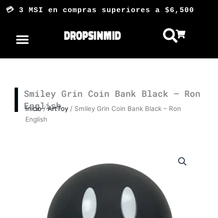
Ir
 3 MSI en compras superiores a $6,500 
al
contenido
Smiley Grin Coin Bank Black – Ron
English
Inicio
/
ArtToy
/ Smiley Grin Coin Bank Black – Ron
English