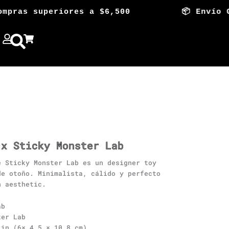
ras superiores a $6,500 📦 Envío Gratis
 x Sticky Monster Lab
e
Sticky Monster Lab
es un designer toy
de otoño. Minimalista, cálido y perfecto
n aesthetic.
ab
ter Lab
in (6× 4.5 × 10.8 cm)