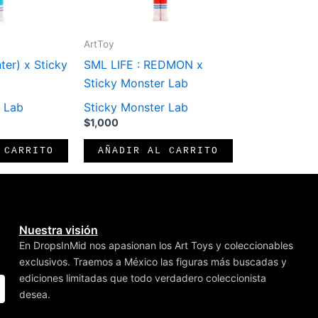
ArtToy
er) x Sticky
SML LIFE : REDMON x
Sticky Monster Lab
r Lab
Sticky Monster Lab
$
1,000
 CARRITO
AÑADIR AL CARRITO
Nuestra visión
En DropsInMid nos apasionan los Art Toys y coleccionables
exclusivos. Traemos a México las figuras más buscadas y
ediciones limitadas que todo verdadero coleccionista
desea.