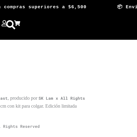
ompras superiores a $6,500 📦 Envío Gra
oast
, producido por
SK Lam x All Rights
 cm con kit para colgar. Edición limitada
l Rights Reserved