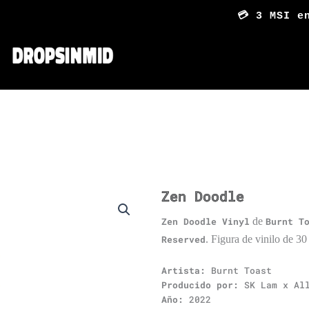
💳 3 MSI en c
Zen Doodle
Zen Doodle Vinyl
de
Burnt T
Reserved
. Figura de vinilo de 30
Artista:
Burnt Toast
Producido por:
SK Lam x Al
Año:
2022