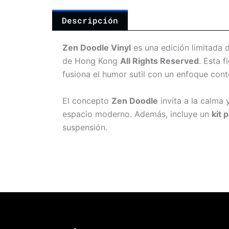
Descripción
Zen Doodle Vinyl
es una edición limitada 
de Hong Kong
All Rights Reserved
. Esta f
fusiona el humor sutil con un enfoque co
El concepto
Zen Doodle
invita a la calma
espacio moderno. Además, incluye un
kit 
suspensión.