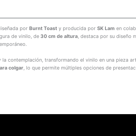
diseñada por
Burnt Toast
y producida por
SK Lam
en colab
igura de vinilo, de
30 cm
de altura
, destaca por su diseño m
ntemporáneo.
 y la contemplación, transformando el vinilo en una pieza art
para colgar
, lo que permite múltiples opciones de presentac