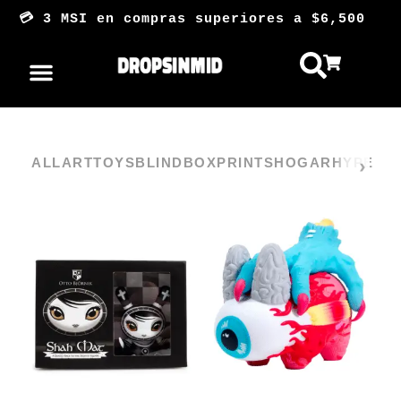
Ir
💳 3 MSI en compras superiores a $6,50
al
contenido
ALL
ARTTOYS
BLINDBOX
PRINTS
HOGAR
HYPE