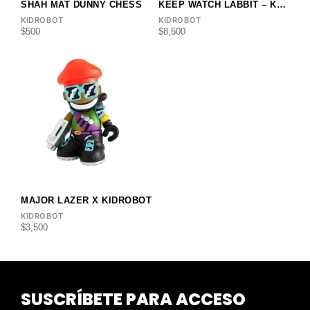
SHAH MAT DUNNY CHESS
KEEP WATCH LABBIT – KOZIK X MNWKA
KIDROBOT
KIDROBOT
$
500
$
8,500
MAJOR LAZER X KIDROBOT
KIDROBOT
$
3,500
SUSCRÍBETE PARA ACCESO