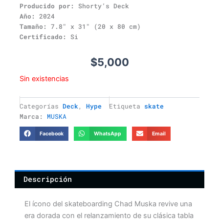
Producido por:
Shorty’s Deck
Año:
2024
Tamaño:
7.8″ x 31″ (20 x 80 cm)
Certificado:
Si
$
5,000
Sin existencias
Categorías
Deck
,
Hype
Etiqueta
skate
Marca:
MUSKA
Facebook
WhatsApp
Email
Descripción
El ícono del skateboarding Chad Muska revive una
era dorada con el relanzamiento de su clásica tabla