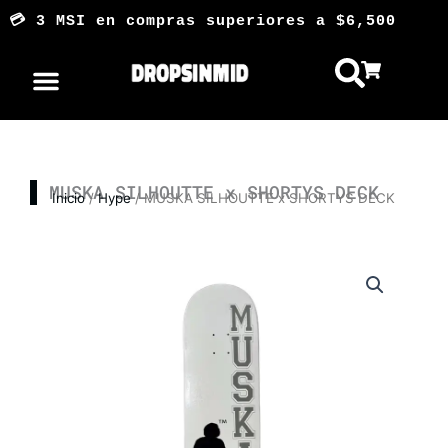
Ir
💳 3 MSI en compras superiores a $6,500
al
contenido
MUSKA SILHOUTTE x SHORTYS DECK
Inicio
/
Hype
/ MUSKA SILHOUTTE x SHORTYS DECK