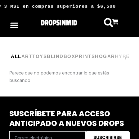
Ir
 3 MSI en compras superiores a $6,500 
al
contenido
ALL
ARTTOYS
BLINDBOX
PRINTS
HOGAR
HYPE
Parece que no podemos encontrar lo que estás
buscando.
SUSCRÍBETE PARA ACCESO
ANTICIPADO A NUEVOS DROPS
SUSCRIBIRSE