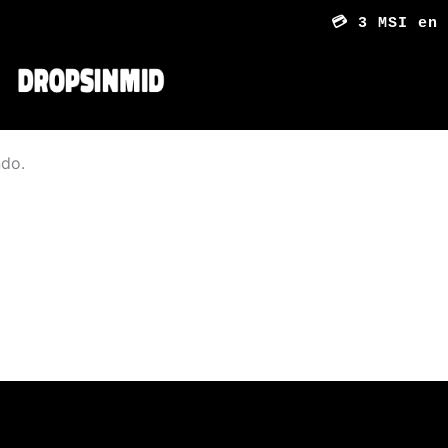
💳 3 MSI en 
ndo.