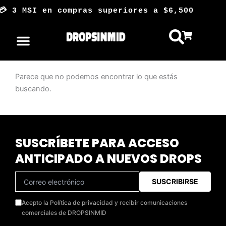
Ir
💳 3 MSI en compras superiores a $6,500
al
contenido
Parece que no podemos encontrar lo que estás
buscando.
SUSCRÍBETE PARA ACCESO
ANTICIPADO A NUEVOS DROPS
SUSCRIBIRSE
Acepto la Política de privacidad y recibir comunicaciones
comerciales de DROPSINMID