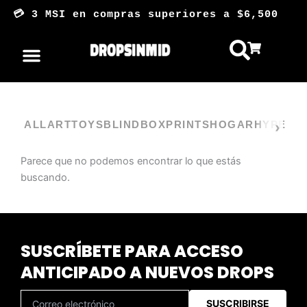
Ir
💳 3 MSI en compras superiores a $6,5
al
contenido
ALL
ARTTOYS
BLINDBOX
PRINTS
HOGAR
HYPE
Parece que no podemos encontrar lo que estás
buscando.
SUSCRÍBETE PARA ACCESO
ANTICIPADO A NUEVOS DROPS
SUSCRIBIRSE