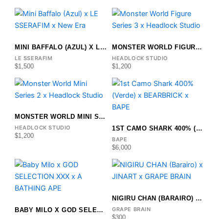
Este
producto
tiene
MINI BAFFALO (AZUL) X LE SSERAFIM X NEW ERA
MONSTER WORLD FIGURE SERIES 3 X HEADLOCK STUDIO
múltiples
LE SSERAFIM
HEADLOCK STUDIO
variantes.
$
1,500
$
1,200
Las
opciones
se
pueden
MONSTER WORLD MINI SERIES 2 X HEADLOCK STUDIO
elegir
HEADLOCK STUDIO
1ST CAMO SHARK 400% (VERDE) X BEARBRICK X BAPE
en
$
1,200
BAPE
la
$
6,000
página
de
producto
NIGIRU CHAN (BARAIRO) X JINART X GRAPE BRAIN
GRAPE BRAIN
BABY MILO X GOD SELECTION XXX X A BATHING APE
$
300