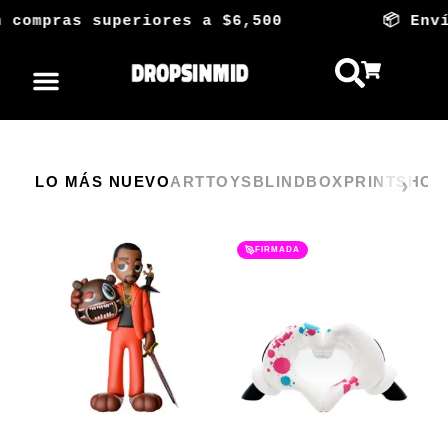
Ir
compras superiores a $6,500 📦 Envío Gr
al
contenido
LO MÁS NUEVO
ARTTOYS
BLINDBOX
PRINTS
HOG
FIRMADA