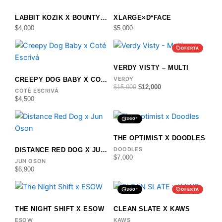
LABBIT KOZIK X BOUNTY HUNTER
XLARGE×D*FACE
$
4,000
$
5,000
El precio original era: $15,00
El precio actual es: 
OFERTA
VERDY VISTY – MULTI
VERDY
CREEPY DOG BABY X COTÉ ESCRIVÁ
$
15,000
$
12,000
COTÉ ESCRIVÁ
$
4,500
360°
THE OPTIMIST X DOODLES
DOODLES
DISTANCE RED DOG X JUN OSON
$
7,000
JUN OSON
$
6,900
El precio original era: $35,00
El precio actual es: 
360°
OFERTA
THE NIGHT SHIFT X ESOW
CLEAN SLATE X KAWS
ESOW
KAWS