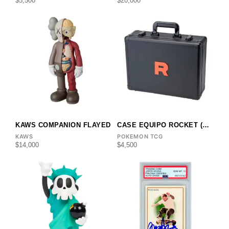
$
5,500
$
20,000
KAWS COMPANION FLAYED
CASE EQUIPO ROCKET (SIN BOOSTERBOX)
KAWS
POKEMON TCG
$
14,000
$
4,500