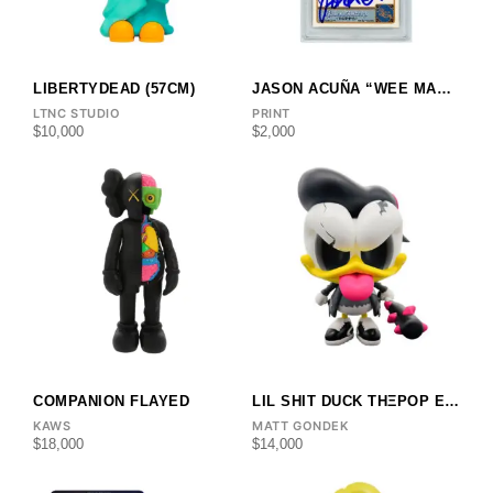
LIBERTYDEAD (57CM)
JASON ACUÑA “WEE MAN” X TOPPS ALLEN & GINTER
LTNC STUDIO
PRINT
$
10,000
$
2,000
COMPANION FLAYED
LIL SHIT DUCK THΞPOP EXCLUSIVE
KAWS
MATT GONDEK
$
18,000
$
14,000