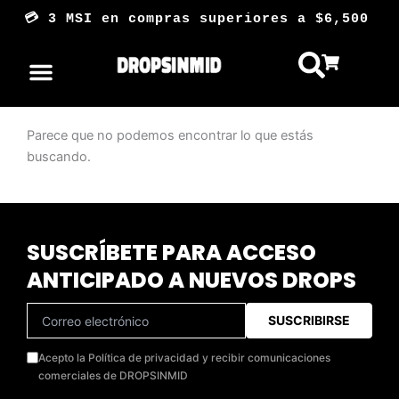
Ir
💳 3 MSI en compras superiores a $6,5
al
contenido
Parece que no podemos encontrar lo que estás
buscando.
SUSCRÍBETE PARA ACCESO
ANTICIPADO A NUEVOS DROPS
SUSCRIBIRSE
Acepto la Política de privacidad y recibir comunicaciones
comerciales de DROPSINMID